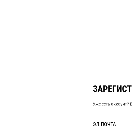
Тормозные системы
Электрооборудование
Э
Элементы трансмиссии
string(21) "---------------------"
ЗАРЕГИС
Уже есть аккаунт?
ЭЛ.ПОЧТА